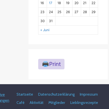
16
17
18
19
20
21
22
23
24
25
26
27
28
29
30
31
« Juni
Print
Startseite
Datenschutzerklärung
Impressum
ive
ungen
Café
Aktivität
Mitglieder
Lieblingsrezepte