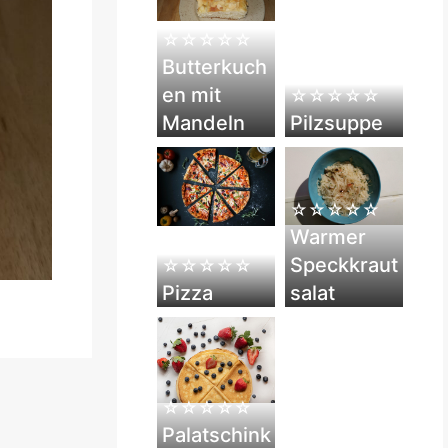
☆☆☆☆☆
Butterkuch
en mit
☆☆☆☆☆
Mandeln
Pilzsuppe
☆☆☆☆☆
Warmer
Speckkraut
☆☆☆☆☆
Pizza
salat
☆☆☆☆☆
Palatschink