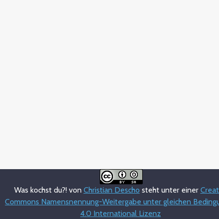
Was kochst du?! von
Christian Descho
steht unter einer
Creat
Commons Namensnennung-Weitergabe unter gleichen Beding
4.0 International Lizenz
.