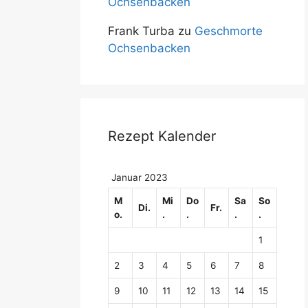
Ochsenbacken
Frank Turba
zu
Geschmorte
Ochsenbacken
Rezept Kalender
Januar 2023
M
Mi
Do
Sa
So
Di.
Fr.
o.
.
.
.
.
1
2
3
4
5
6
7
8
9
10
11
12
13
14
15