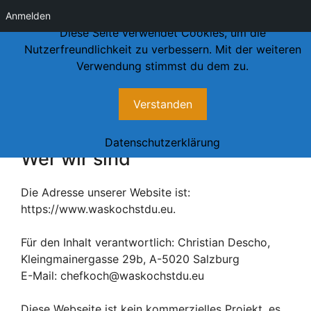
Anmelden
Diese Seite verwendet Cookies, um die
Skip
Nutzerfreundlichkeit zu verbessern. Mit der weiteren
to
Verwendung stimmst du dem zu.
content
Verstanden
Datenschutzerklärung
Datenschutzerklärung
Wer wir sind
Die Adresse unserer Website ist:
https://www.waskochstdu.eu.
Für den Inhalt verantwortlich: Christian Descho,
Kleingmainergasse 29b, A-5020 Salzburg
E-Mail: chefkoch@waskochstdu.eu
Diese Webseite ist kein kommerzielles Projekt, es