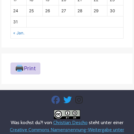
24
25
26
27
28
29
30
31
« Jan.
Print
fab
fab
fab
fa-
fa-
fa-
facebook
twitter
instagram
Was kochst du?! von
Christian Descho
steht unter einer
Creative Commons Namensnennung-Weitergabe unter