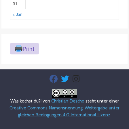
31
« Jan.
Print
fab
fab
fab
fa-
fa-
fa-
facebook
twitter
instagram
Was kochst du?! von
Christian Descho
steht unter einer
Creative Commons Namensnennung-Weitergabe unter
gleichen Bedingungen 4.0 International Lizenz
.