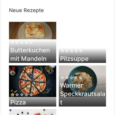
Neue Rezepte
☆☆☆☆☆
Butterkuchen
☆☆☆☆☆
mit Mandeln
Pilzsuppe
☆☆☆☆☆
Warmer
Speckkrautsala
☆☆☆☆☆
Pizza
t