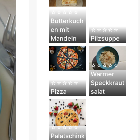
☆☆☆☆☆
Butterkuch
en mit
☆☆☆☆☆
Mandeln
Pilzsuppe
☆☆☆☆☆
Warmer
Speckkraut
☆☆☆☆☆
Pizza
salat
☆☆☆☆☆
Palatschink