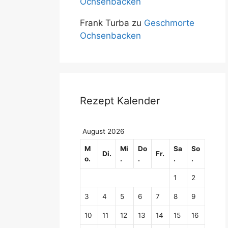
Ochsenbacken
Frank Turba
zu
Geschmorte
Ochsenbacken
Rezept Kalender
August 2026
M
Mi
Do
Sa
So
Di.
Fr.
o.
.
.
.
.
1
2
3
4
5
6
7
8
9
10
11
12
13
14
15
16