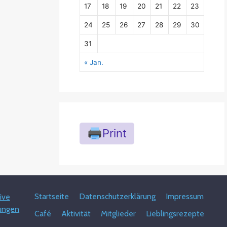
17
18
19
20
21
22
23
24
25
26
27
28
29
30
31
« Jan.
Print
Startseite
Datenschutzerklärung
Impressum
ive
ungen
Café
Aktivität
Mitglieder
Lieblingsrezepte