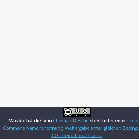
Was kochst du?! von
Christian Descho
steht unter einer
Creat
Commons Namensnennung-Weitergabe unter gleichen Beding
4.0 International Lizenz
.